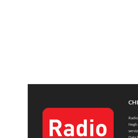
CH
Radio
Negli 
servi
Data 