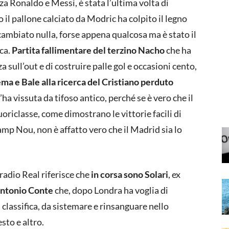
za Ronaldo e Messi, è stata l’ultima volta di
 il pallone calciato da Modric ha colpito il legno
cambiato nulla, forse appena qualcosa ma è stato il
ca.
Partita fallimentare del terzino Nacho
che ha
 sull’out e di costruire palle gol e occasioni cento,
ma e Bale alla ricerca del Cristiano perduto
ha vissuta da tifoso antico, perché se è vero che il
uoriclasse, come dimostrano le vittorie facili di
Camp Nou, non è affatto vero che il Madrid sia lo
radio Real riferisce che
in corsa sono Solari
, ex
ntonio Conte
che, dopo Londra ha voglia di
n classifica, da sistemare e rinsanguare nello
sto e altro.