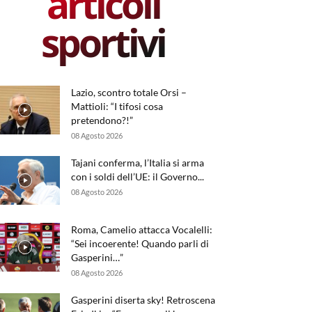
articoli
sportivi
Lazio, scontro totale Orsi –
Mattioli: “I tifosi cosa
pretendono?!”
08 Agosto 2026
Tajani conferma, l’Italia si arma
con i soldi dell’UE: il Governo...
08 Agosto 2026
Roma, Camelio attacca Vocalelli:
“Sei incoerente! Quando parli di
Gasperini…”
08 Agosto 2026
Gasperini diserta sky! Retroscena