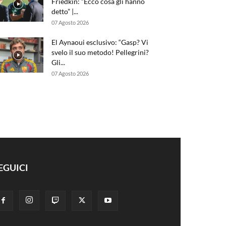
Friedkin: “Ecco cosa gli hanno
detto” |...
07 Agosto 2026
El Aynaoui esclusivo: “Gasp? Vi
svelo il suo metodo! Pellegrini?
Gli...
07 Agosto 2026
EGUICI