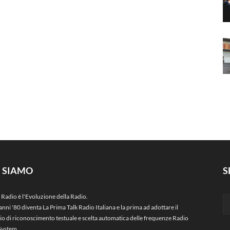
I SIAMO
S
 Radio è l'Evoluzione della Radio.
anni '80 diventa La Prima Talk Radio Italiana e la prima ad adottare il
zio di riconoscimento testuale e scelta automatica delle frequenze Radio
System.