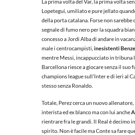
La prima volta del Var, la prima volta sen
Lopetegui, umiliato e pure jellato quando
della porta catalana. Forse non sarebbe 
segnale di fumo nero per la squadra bian
concesso a Jordi Alba di andare in vacanza
male i centrocampisti,
inesistenti Benze
mentre Messi, incappucciato in tribuna l’
Barcellona riesce a giocare senza il suo f
champions league sull’Inter e di ieri al 
stesso senza Ronaldo.
Totale, Perez cerca un nuovo allenatore, 
interista ed ex blanco ma con lui anche
A
rientrare fra le grandi. Il Real è decimo i
spirito. Non è facile ma Conte sa fare que