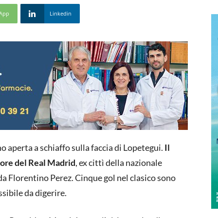
App
Linkedin
 aperta a schiaffo sulla faccia di Lopetegui.
Il
atore del Real Madrid
, ex cittì della nazionale
 da Florentino Perez. Cinque gol nel clasico sono
sibile da digerire.