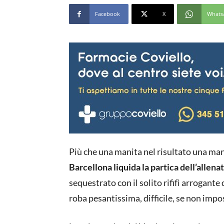
Facebook
X
Whats
Più che una manita nel risultato una mano
Barcellona liquida la partica dell’allen
sequestrato con il solito rififì arrogante
roba pesantissima, difficile, se non impos