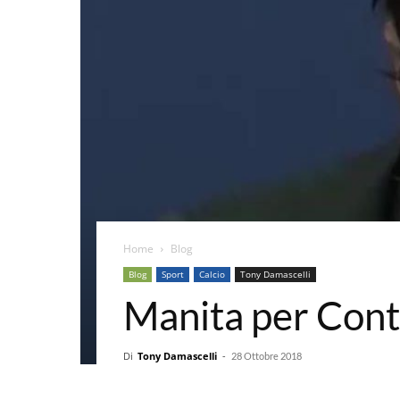
Home
Blog
Blog
Sport
Calcio
Tony Damascelli
Manita per Con
Di
Tony Damascelli
-
28 Ottobre 2018