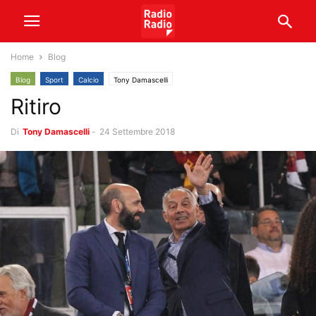
Home
Blog
Blog
Sport
Calcio
Tony Damascelli
Ritiro
Di
Tony Damascelli
-
24 Settembre 2018