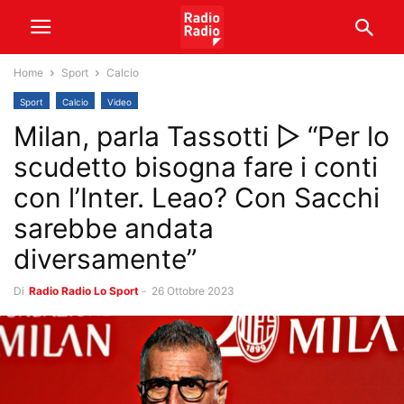
Home
Sport
Calcio
Sport
Calcio
Video
Milan, parla Tassotti ▷ “Per lo
scudetto bisogna fare i conti
con l’Inter. Leao? Con Sacchi
sarebbe andata
diversamente”
Di
Radio Radio Lo Sport
-
26 Ottobre 2023