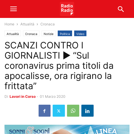
Home
Attualità
Cronaca
Attualità
Cronaca
Notizie
Politica
Video
SCANZI CONTRO I
GIORNALISTI ► “Sul
coronavirus prima titoli da
apocalisse, ora rigirano la
frittata”
Di
Lavori in Corso
-
01 Marzo 2020