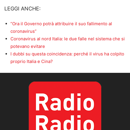
LEGGI ANCHE:
“Ora il Governo potrà attribuire il suo fallimento al
coronavirus”
Coronavirus al nord Italia: le due falle nel sistema che si
potevano evitare
I dubbi su questa coincidenza: perché il virus ha colpito
proprio Italia e Cina?