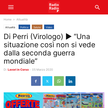
Home
Attualità
Attualità
Politica
Salute
Video
Di Perri (Virologo) ► “Una
situazione così non si vede
dalla seconda guerra
mondiale”
Di
Lavori in Corso
-
05 Marzo 2020