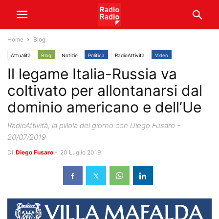
Home
Blog
Attualità
Blog
Notizie
Politica
RadioAttività
Video
Il legame Italia-Russia va
coltivato per allontanarsi dal
dominio americano e dell’Ue
RadioAttività, la pillola del giorno con Diego Fusaro -
20/07/2019
Di
Diego Fusaro
-
20 Luglio 2019