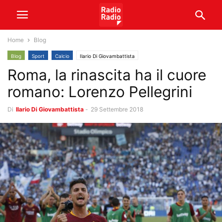
Home
Blog
Blog
Sport
Calcio
Ilario Di Giovambattista
Roma, la rinascita ha il cuore
romano: Lorenzo Pellegrini
Di
Ilario Di Giovambattista
-
29 Settembre 2018