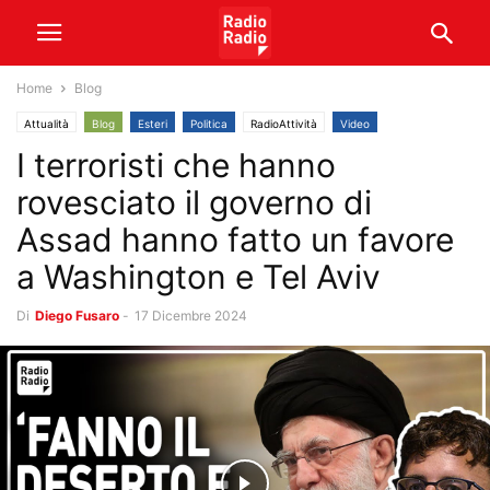
Home
Blog
Attualità
Blog
Esteri
Politica
RadioAttività
Video
I terroristi che hanno
rovesciato il governo di
Assad hanno fatto un favore
a Washington e Tel Aviv
Di
Diego Fusaro
-
17 Dicembre 2024