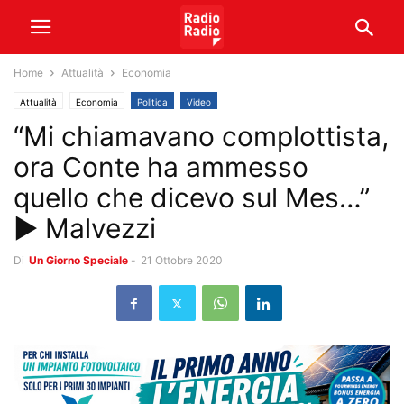
Home
Attualità
Economia
Attualità
Economia
Politica
Video
“Mi chiamavano complottista,
ora Conte ha ammesso
quello che dicevo sul Mes…”
► Malvezzi
Di
Un Giorno Speciale
-
21 Ottobre 2020