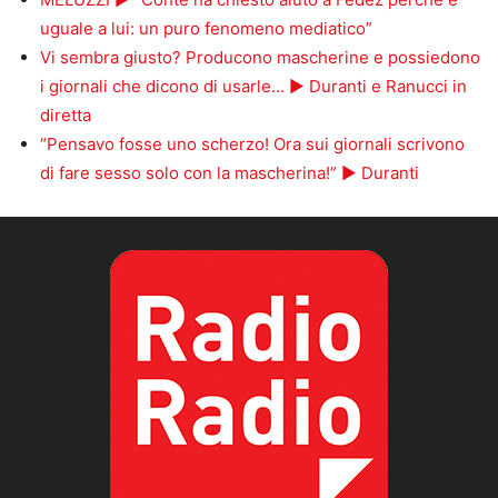
uguale a lui: un puro fenomeno mediatico”
Vi sembra giusto? Producono mascherine e possiedono
i giornali che dicono di usarle… ► Duranti e Ranucci in
diretta
“Pensavo fosse uno scherzo! Ora sui giornali scrivono
di fare sesso solo con la mascherina!” ► Duranti