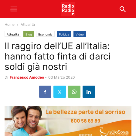
Home
Attualità
Attualità
Blog
Economia
Politica
Video
Il raggiro dell’UE all’Italia:
hanno fatto finta di darci
soldi già nostri
Di
Francesco Amodeo
-
03 Marzo 2020