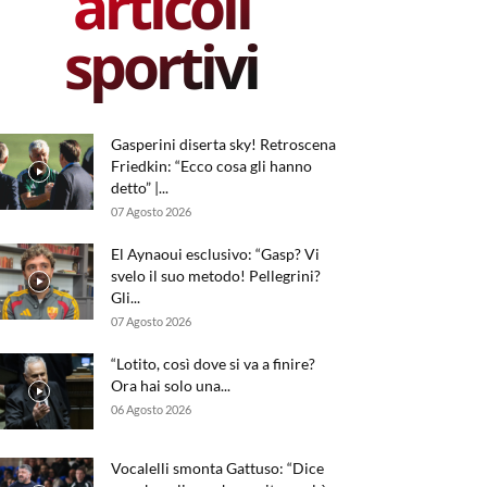
articoli
sportivi
Gasperini diserta sky! Retroscena
Friedkin: “Ecco cosa gli hanno
detto” |...
07 Agosto 2026
El Aynaoui esclusivo: “Gasp? Vi
svelo il suo metodo! Pellegrini?
Gli...
07 Agosto 2026
“Lotito, così dove si va a finire?
Ora hai solo una...
06 Agosto 2026
Vocalelli smonta Gattuso: “Dice