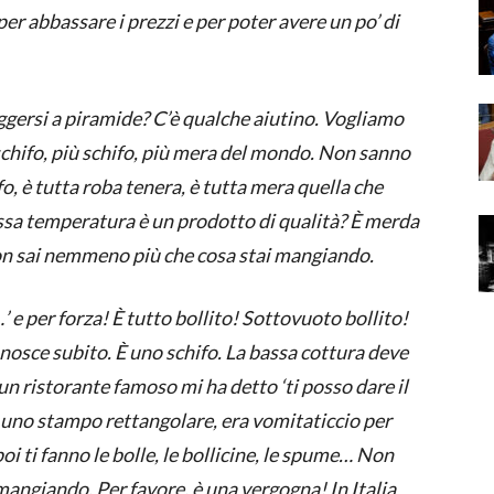
r abbassare i prezzi e per poter avere un po’ di
ggersi a piramide? C’è qualche aiutino. Vogliamo
chifo, più schifo, più mera del mondo. Non sanno
ifo, è tutta roba tenera, è tutta mera quella che
bassa temperatura è un prodotto di qualità? È merda
on sai nemmeno più che cosa stai mangiando.
’ e per forza! È tutto bollito! Sottovuoto bollito!
conosce subito. È uno schifo. La bassa cottura deve
un ristorante famoso mi ha detto ‘ti posso dare il
uno stampo rettangolare, era vomitaticcio per
poi ti fanno le bolle, le bollicine, le spume… Non
angiando. Per favore, è una vergogna! In Italia