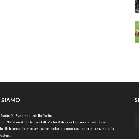
I SIAMO
S
 Radio è l'Evoluzione della Radio.
anni '80 diventa La Prima Talk Radio Italiana e la prima ad adottare il
zio di riconoscimento testuale e scelta automatica delle frequenze Radio
System.