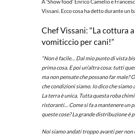
A ‘Show food’ Enrico Camelio e Frances
Vissani. Ecco cosa ha detto durante un 
Chef Vissani: “La cottura a
vomiticcio per cani!”
“Non è facile… Dal mio punto di vista bi
prima cosa. E poi un’altra cosa: tutti qu
ma non pensate che possano far male? Og
che condizioni siamo. Io dico che siamo 
La terra è unica. Tutta questa roba chimi
ristoranti… Come si fa a mantenere un p
queste cose? La grande distribuzione è p
Noi siamo andati troppo avanti per non to