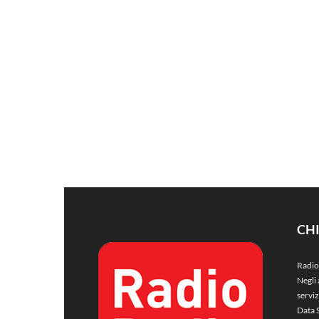
CH
Radio
Negli 
servi
Data 