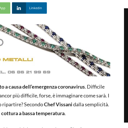
App
Linkedin
cato a causa dell’emergenza coronavirus
. Difficile
cor più difficile, forse, è immaginare come sarà. I
o ripartire? Secondo
Chef Vissani
dalla semplicità.
i
cottura a bassa temperatura
.