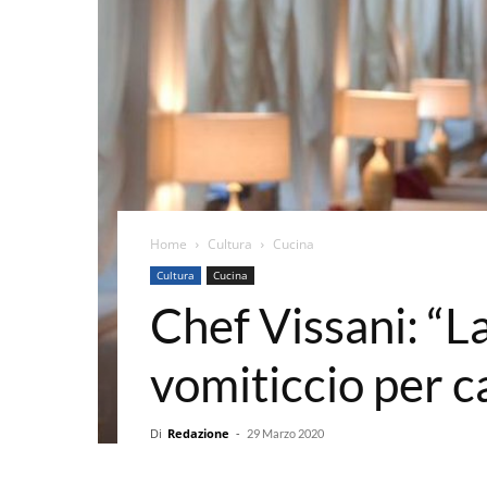
Home
Cultura
Cucina
Cultura
Cucina
Chef Vissani: “L
vomiticcio per c
Di
Redazione
-
29 Marzo 2020