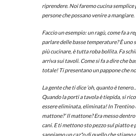
riprendere. Noi faremo cucina semplice pe
persone che possano venire a mangiare.
Faccio un esempio: un ragù, come fa a re
parlare delle basse temperature? È uno s
più cucinare, è tutta roba bollita. Fa sch
arriva sui tavoli. Come si fa a dire che 
totale! Ti presentano un pappone che n
La gente che ti dice ‘oh, quanto è tenero…
Quando la porti a tavola è tiepida, si ri
essere eliminata, eliminata! In Trentino 
mattone?’ Il mattone? Era messo dentro 
cani. E ti mettono sto pezzo sul piatto e 
sappiamo un caz*o di quello che stiamo m