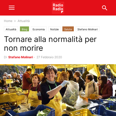
Home
Attualità
Attualità
Blog
Economia
Notizie
Salute
Stefano Molinari
Tornare alla normalità per
non morire
Di
Stefano Molinari
-
27 Febbraio 2020