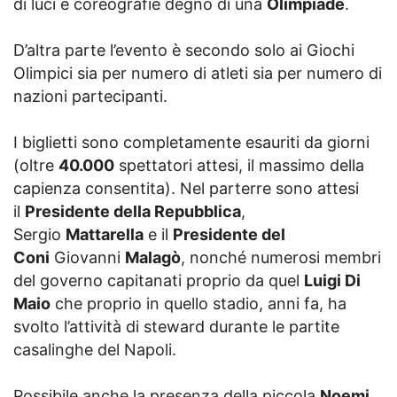
di luci e coreografie degno di una
Olimpiade
.
D’altra parte l’evento è secondo solo ai Giochi
Olimpici sia per numero di atleti sia per numero di
nazioni partecipanti.
I biglietti sono completamente esauriti da giorni
(oltre
40.000
spettatori attesi, il massimo della
capienza consentita). Nel parterre sono attesi
il
Presidente della Repubblica
,
Sergio
Mattarella
e il
Presidente del
Coni
Giovanni
Malagò
, nonché numerosi membri
del governo capitanati proprio da quel
Luigi Di
Maio
che proprio in quello stadio, anni fa, ha
svolto l’attività di steward durante le partite
casalinghe del Napoli.
Possibile anche la presenza della piccola
Noemi
,