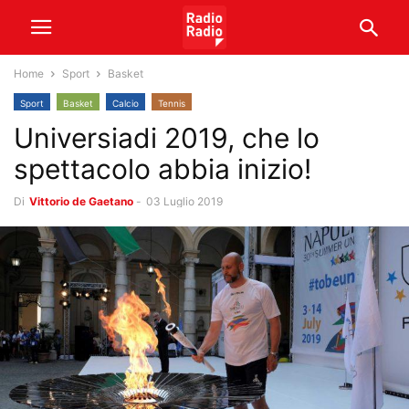
Home
Sport
Basket
Sport
Basket
Calcio
Tennis
Universiadi 2019, che lo
spettacolo abbia inizio!
Di
Vittorio de Gaetano
-
03 Luglio 2019