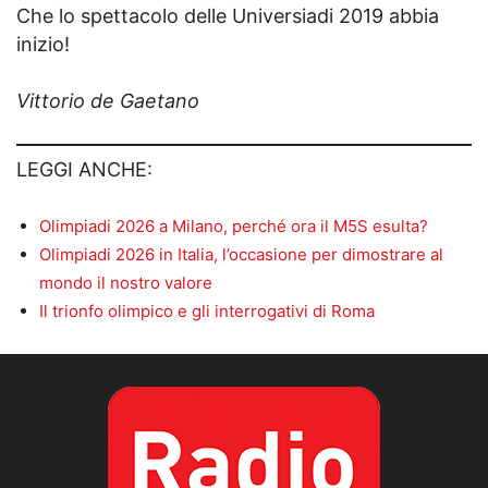
Che lo spettacolo delle Universiadi 2019 abbia
inizio!
Vittorio de Gaetano
LEGGI ANCHE:
Olimpiadi 2026 a Milano, perché ora il M5S esulta?
Olimpiadi 2026 in Italia, l’occasione per dimostrare al
mondo il nostro valore
Il trionfo olimpico e gli interrogativi di Roma