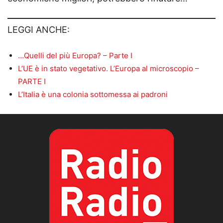
LEGGI ANCHE:
…Quelli del più Europa? – Parte I
L’UE è in stato vegetativo. L’Europa al microscopio –
PARTE I
L’Italia è una colonia sottomessa ai padroni