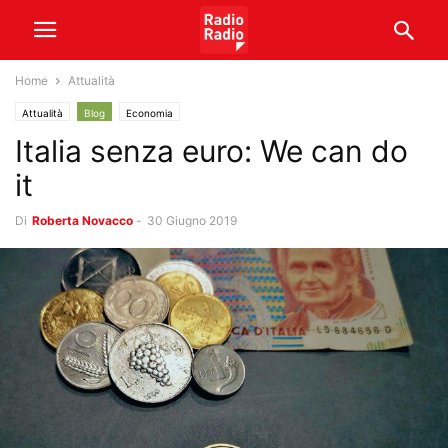
Home
Attualità
Attualità
Blog
Economia
Italia senza euro: We can do
it
Di
Roberta Novacco
-
30 Giugno 2019