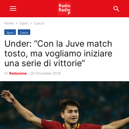
Home
Sport
Calcio
Sport
Calcio
Under: “Con la Juve match
tosto, ma vogliamo iniziare
una serie di vittorie”
Di
Redazione
-
20 Dicembre 2018