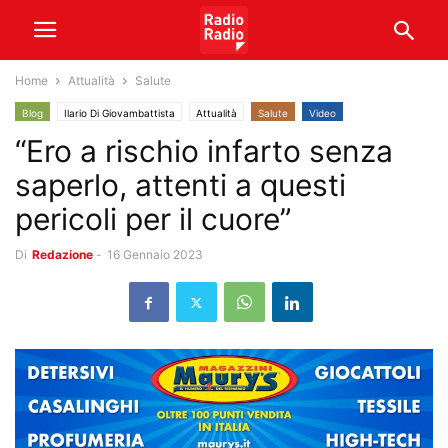
Home
Attualità
Salute
Blog
Ilario Di Giovambattista
Attualità
Salute
Video
“Ero a rischio infarto senza
saperlo, attenti a questi
pericoli per il cuore”
Di
Redazione
-
16 Gennaio 2023