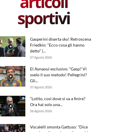
articoli
sportivi
Gasperini diserta sky! Retroscena
Friedkin: “Ecco cosa gli hanno
detto” |...
07 Agosto 2026
El Aynaoui esclusivo: “Gasp? Vi
svelo il suo metodo! Pellegrini?
Gli...
07 Agosto 2026
“Lotito, così dove si va a finire?
Ora hai solo una...
06 Agosto 2026
Vocalelli smonta Gattuso: “Dice