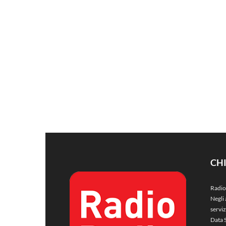
CH
Radio
Negli 
servi
Data 