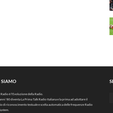
I SIAMO
S
 Radio è l'Evoluzione della Radio.
anni '80 diventa La Prima Talk Radio Italiana e la prima ad adottare il
zio di riconoscimento testuale e scelta automatica delle frequenze Radio
System.