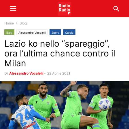
Home
Blog
Blog
Alessandro Vocalelli
Sport
Calcio
Lazio ko nello “spareggio”,
ora l’ultima chance contro il
Milan
Di
Alessandro Vocalelli
-
22 Aprile 2021