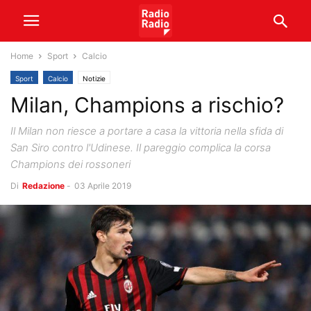
Home
Sport
Calcio
Sport
Calcio
Notizie
Milan, Champions a rischio?
Il Milan non riesce a portare a casa la vittoria nella sfida di
San Siro contro l'Udinese. Il pareggio complica la corsa
Champions dei rossoneri
Di
Redazione
-
03 Aprile 2019