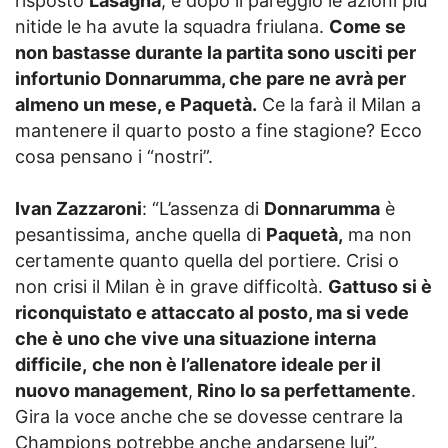
risposto
Lasagna
, e dopo il pareggio le azioni più
nitide le ha avute la squadra friulana.
Come se
non bastasse durante la partita sono usciti per
infortunio Donnarumma, che pare ne avrà per
almeno un mese, e Paquetà.
Ce la farà il Milan a
mantenere il quarto posto a fine stagione? Ecco
cosa pensano i “nostri”.
Ivan Zazzaroni
: “L’assenza di
Donnarumma
è
pesantissima, anche quella di
Paquetà,
ma non
certamente quanto quella del portiere. Crisi o
non crisi il Milan è in grave difficoltà.
Gattuso si è
riconquistato e attaccato al posto, ma si vede
che è uno che vive una situazione interna
difficile,
che non è l’allenatore ideale per il
nuovo management
,
Rino lo sa perfettamente
.
Gira la voce anche che se dovesse centrare la
Champions potrebbe anche andarsene lui”.