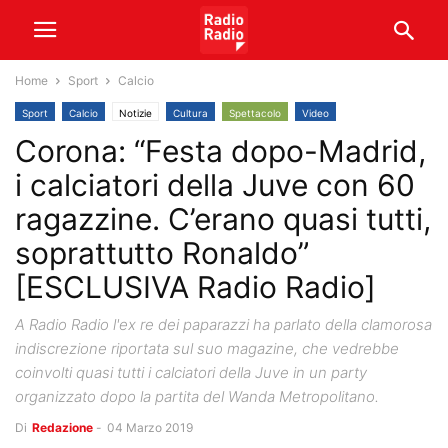
Home
Sport
Calcio
Sport
Calcio
Notizie
Cultura
Spettacolo
Video
Corona: “Festa dopo-Madrid,
i calciatori della Juve con 60
ragazzine. C’erano quasi tutti,
soprattutto Ronaldo”
[ESCLUSIVA Radio Radio]
A Radio Radio l'ex re dei paparazzi ha parlato della clamorosa
indiscrezione riportata sul suo magazine, che vedrebbe
coinvolti quasi tutti i calciatori della Juve in un party
organizzato dopo la partita del Wanda Metropolitano.
Di
Redazione
-
04 Marzo 2019