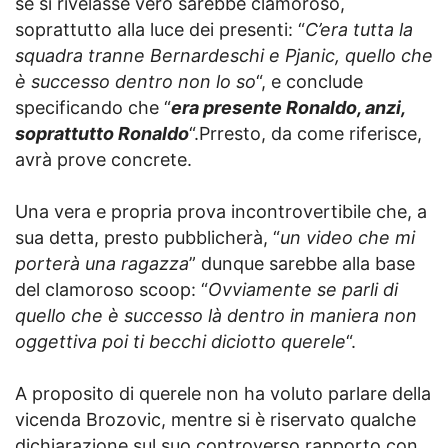
se si rivelasse vero sarebbe clamoroso,
soprattutto alla luce dei presenti: “
C’era tutta la
squadra tranne Bernardeschi e Pjanic, quello che
è successo dentro non lo so
“, e conclude
specificando che “
era presente Ronaldo, anzi,
soprattutto Ronaldo
“.Prresto, da come riferisce,
avrà prove concrete.
Una vera e propria prova incontrovertibile che, a
sua detta, presto pubblicherà, “
un video che mi
porterà una ragazza
” dunque sarebbe alla base
del clamoroso scoop: “
Ovviamente se parli di
quello che è successo là dentro in maniera non
oggettiva poi ti becchi diciotto querele
“.
A proposito di querele non ha voluto parlare della
vicenda Brozovic, mentre si è riservato qualche
dichiarazione sul suo controverso rapporto con