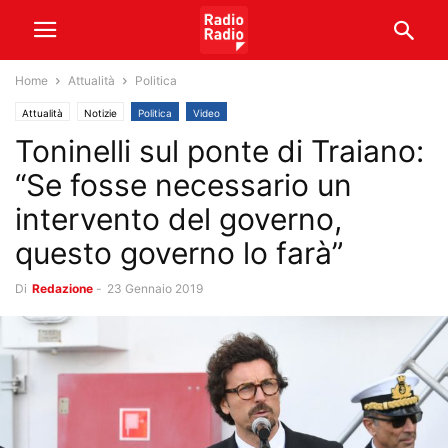
Home
Attualità
Politica
Attualità
Notizie
Politica
Video
Toninelli sul ponte di Traiano:
“Se fosse necessario un
intervento del governo,
questo governo lo farà”
Di
Redazione
-
23 Gennaio 2019