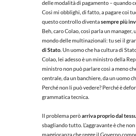
delle modalità di pagamento – quando ce
Così mi obblighi, di fatto, a pagare coi tu
questo controllo diventa
sempre più in
Beh, caro Colao, così parla un manager, un
mondo delle multinazionali: tu sei il g
di Stato
. Un uomo che ha cultura di Stato
Colao, lei adesso è un ministro della Re
ministro non può parlare così a meno ch
centrale, da un banchiere, da un uomo che
Perché non li può vedere? Perché è defor
grammatica tecnica.
Il problema però
arriva proprio dal tess
sbagliando tutto. L’aggravante è che non
maggioranza che regge il Governo compos