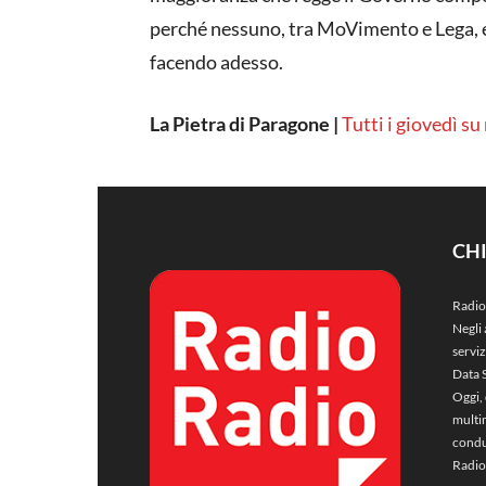
perché nessuno, tra MoVimento e Lega, er
facendo adesso.
La Pietra di Paragone |
Tutti i giovedì su
CH
Radio
Negli 
servi
Data 
Oggi, 
multim
condu
Radio