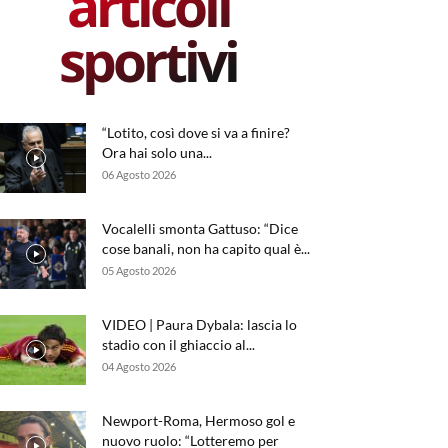
articoli
sportivi
“Lotito, così dove si va a finire?
Ora hai solo una...
06 Agosto 2026
Vocalelli smonta Gattuso: “Dice
cose banali, non ha capito qual è...
05 Agosto 2026
VIDEO | Paura Dybala: lascia lo
stadio con il ghiaccio al...
04 Agosto 2026
Newport-Roma, Hermoso gol e
nuovo ruolo: “Lotteremo per