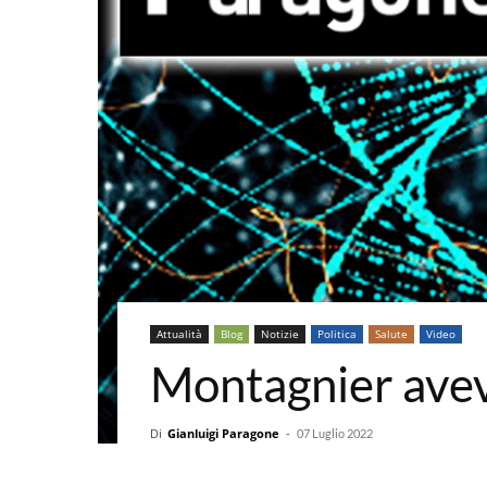
Attualità
Blog
Notizie
Politica
Salute
Video
Montagnier avev
Di
Gianluigi Paragone
-
07 Luglio 2022