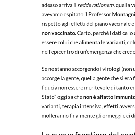
adesso arriva il
redde rationem
, quella v
avevamo ospitato il Professor
Montagni
rispetto agli effetti del piano vaccinale 
non vaccinato
. Certo, perché i dati ce lo
essere colui che
alimenta le varianti
, co
nell’epicentro di un’emergenza che credev
Se ne stanno accorgendo i virologi (non 
accorge la gente, quella gente che si era 
fiducia non essere meritevole di tanto ent
Stato” oggi sa che
non è affatto immuni
varianti, terapia intensiva, effetti avver
molleranno finalmente gli ormeggi e ci di
La nuova frontiera del cont