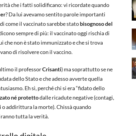
erità che i fatti solidificano: vi ricordate quando
er
? Da lui avevamo sentito parole importanti
e di come il vaccinato sarebbe stato
bisognoso del
 dicono sempre di più: il vaccinato oggi rischia di
lui che non è stato immunizzato e che si trova
ano di risolvere con il vaccino.
ultimo il professor
Crisanti
) ma soprattutto se ne
fidata dello Stato e che adesso avverte quella
usiasmo. Eh sì, perché chi si era “fidato dello
zzato
né protetto
dalle ricadute negative (contagi,
si o addirittura la morte). Chissà quando
ranno tutta la verità.
rollo digitale