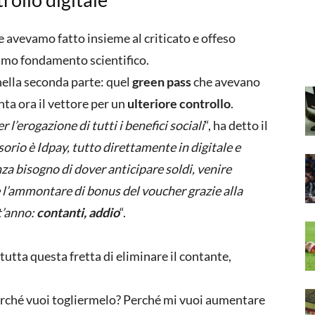
e avevamo fatto insieme al criticato e offeso
amo fondamento scientifico.
ella seconda parte: quel
green pass
che avevano
ta ora il vettore per un
ulteriore controllo
.
’erogazione di tutti i benefici sociali
“, ha detto il
orio è Idpay, tutto direttamente in digitale e
za bisogno di dover anticipare soldi, venire
e l’ammontare di bonus del voucher grazie alla
t’anno:
contanti, addio
“.
utta questa fretta di eliminare il contante,
erché vuoi togliermelo? Perché mi vuoi aumentare