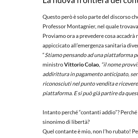
Questo però è solo parte del discorso ch
Professor Montagnier, nel quale trovav
Proviamo ora a prevedere cosa accadrà n
appiccicato all’emergenza sanitaria diven
“
Stiamo pensando ad una piattaforma per l
ministro
Vittorio Colao
,
“il nome provvis
addirittura in pagamento anticipato, sen
riconosciuti nel punto vendita e ricever
piattaforma. E si può già partire da ques
Intanto perché “contanti addio”? Perché t
sinonimo di libertà?
Quel contante è mio, non l’ho rubato! P