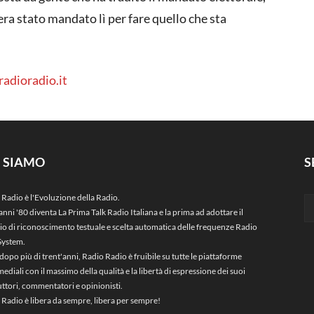
a stato mandato lì per fare quello che sta
 radioradio.it
I SIAMO
S
 Radio è l'Evoluzione della Radio.
anni '80 diventa La Prima Talk Radio Italiana e la prima ad adottare il
zio di riconoscimento testuale e scelta automatica delle frequenze Radio
System.
dopo più di trent'anni, Radio Radio è fruibile su tutte le piattaforme
ediali con il massimo della qualità e la libertà di espressione dei suoi
ttori, commentatori e opinionisti.
 Radio è libera da sempre, libera per sempre!