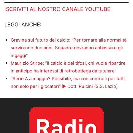
ISCRIVITI AL NOSTRO CANALE YOUTUBE
LEGGI ANCHE:
Gravina sul futuro del calcio: “Per tornare alla normalità
serviranno due anni. Squadre dovranno abbassare gli
ingaggi”
Maurizio Stirpe: “Il calcio è dei tifosi, chi vuole ripartire
in anticipo ha interessi di retrobottega da tutelare”
“Serie A a maggio? Possibile, ma con controlli per tutti
non solo per i giocatori” ► Dott. Pulcini (S.S. Lazio)