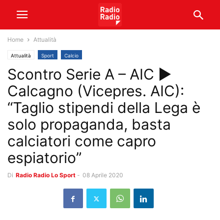
Home
Attualità
Attualità
Sport
Calcio
Scontro Serie A – AIC ►
Calcagno (Vicepres. AIC):
“Taglio stipendi della Lega è
solo propaganda, basta
calciatori come capro
espiatorio”
Di
Radio Radio Lo Sport
-
08 Aprile 2020