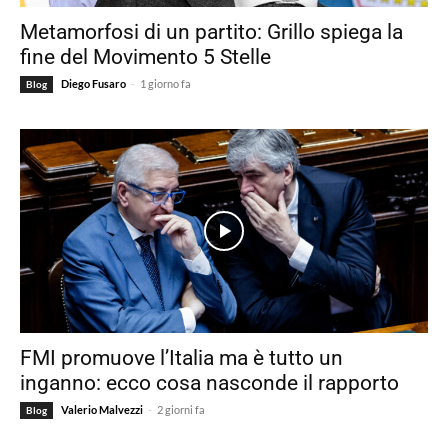
Metamorfosi di un partito: Grillo spiega la
fine del Movimento 5 Stelle
-
Diego Fusaro
1 giorno fa
Blog
FMI promuove l’Italia ma è tutto un
inganno: ecco cosa nasconde il rapporto
-
Valerio Malvezzi
2 giorni fa
Blog