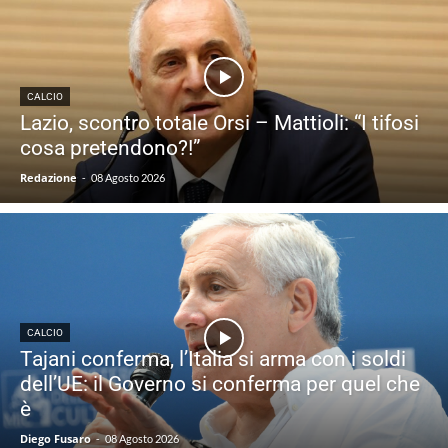
CALCIO
Lazio, scontro totale Orsi – Mattioli: “I tifosi
cosa pretendono?!”
Redazione
-
08 Agosto 2026
CALCIO
Tajani conferma, l’Italia si arma con i soldi
dell’UE: il Governo si conferma per quel che
è
Diego Fusaro
-
08 Agosto 2026