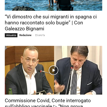
“Vi dimostro che sui migranti in spagna ci
hanno raccontato solo bugie” | Con
Galeazzo Bignami
-
Redazione
15 ore fa
Attualità
Commissione Covid, Conte interrogato
sull’obbligo vaccinale ▷ “Non prova