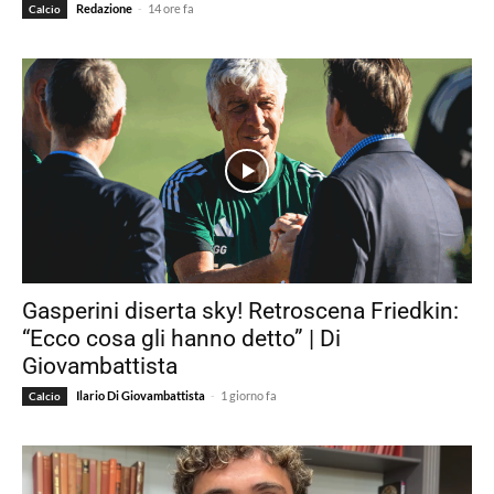
-
Redazione
14 ore fa
Calcio
Gasperini diserta sky! Retroscena Friedkin:
“Ecco cosa gli hanno detto” | Di
Giovambattista
-
Ilario Di Giovambattista
1 giorno fa
Calcio