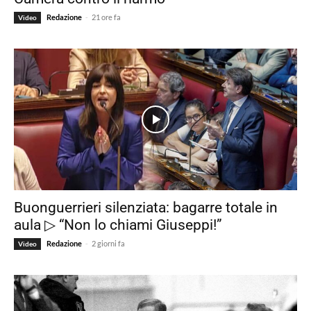
-
Redazione
21 ore fa
Video
Buonguerrieri silenziata: bagarre totale in
aula ▷ “Non lo chiami Giuseppi!”
-
Redazione
2 giorni fa
Video