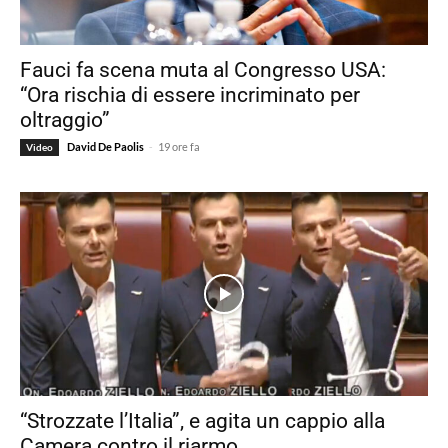
Fauci fa scena muta al Congresso USA:
“Ora rischia di essere incriminato per
oltraggio”
-
David De Paolis
19 ore fa
Video
“Strozzate l’Italia”, e agita un cappio alla
Camera contro il riarmo