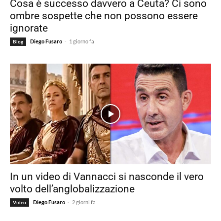
Cosa è successo davvero a Ceuta? Ci sono
ombre sospette che non possono essere
ignorate
-
Diego Fusaro
1 giorno fa
Blog
In un video di Vannacci si nasconde il vero
volto dell’anglobalizzazione
-
Diego Fusaro
2 giorni fa
Video