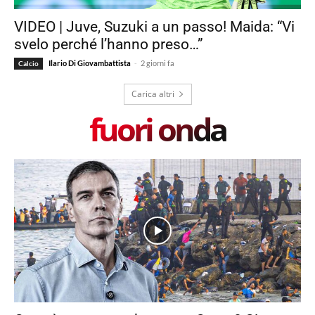
VIDEO | Juve, Suzuki a un passo! Maida: “Vi
svelo perché l’hanno preso…”
-
Ilario Di Giovambattista
2 giorni fa
Calcio
Carica altri
fuori onda