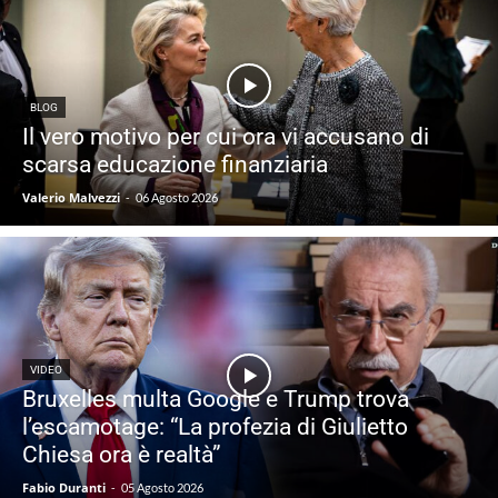
BLOG
Il vero motivo per cui ora vi accusano di
scarsa educazione finanziaria
Valerio Malvezzi
-
06 Agosto 2026
VIDEO
Bruxelles multa Google e Trump trova
l’escamotage: “La profezia di Giulietto
Chiesa ora è realtà”
Fabio Duranti
-
05 Agosto 2026