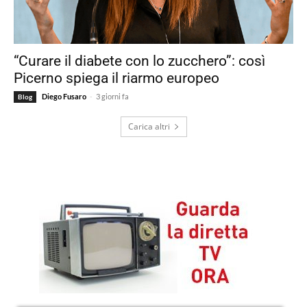
“Curare il diabete con lo zucchero”: così
Picerno spiega il riarmo europeo
-
Diego Fusaro
3 giorni fa
Blog
Carica altri