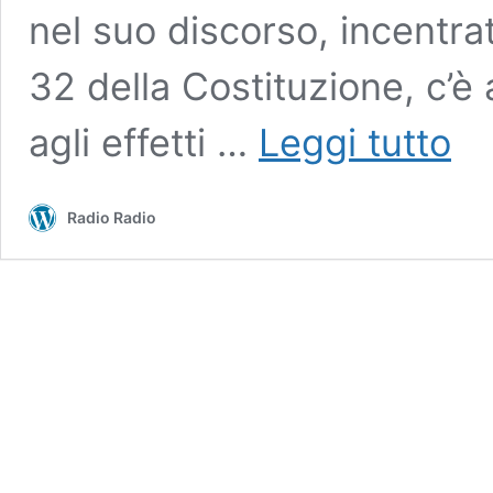
nel suo discorso, incentrato
32 della Costituzione, c’è
Prof.
agli effetti …
Leggi tutto
Bellav
fa
trema
Radio Radio
tutti
sugli
effetti
avver
dei
vacci
▷
“La
situa
è
fuori
contro