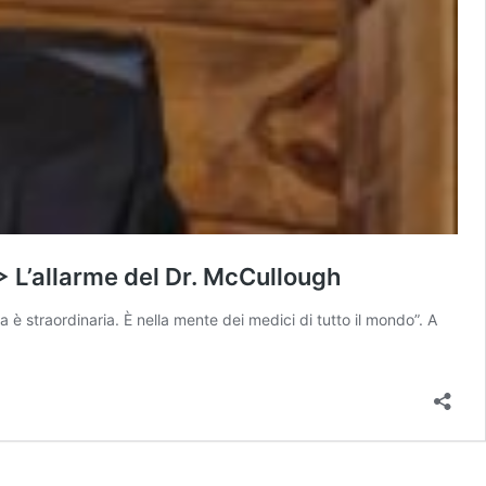
▷ L’allarme del Dr. McCullough
a è straordinaria. È nella mente dei medici di tutto il mondo”. A
“Sta
succedendo
qualcosa:
hanno
fatto
pressioni
per